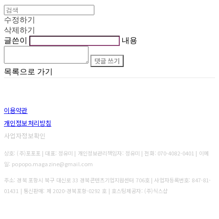
수정하기
삭제하기
글쓴이
내용
댓글 쓰기
목록으로 가기
이용약관
개인정보처리방침
사업자정보확인
상호: (주)포포포 | 대표: 정유미 | 개인정보관리책임자: 정유미 | 전화: 070-4082-0401 | 이메
일: popopo.magazine@gmail.com
주소: 경북 포항시 북구 대신로 33 경북콘텐츠기업지원센터 706호 | 사업자등록번호:
847-81-
01431
| 통신판매:
제 2020-경북포항-0292 호
| 호스팅제공자: (주)식스샵