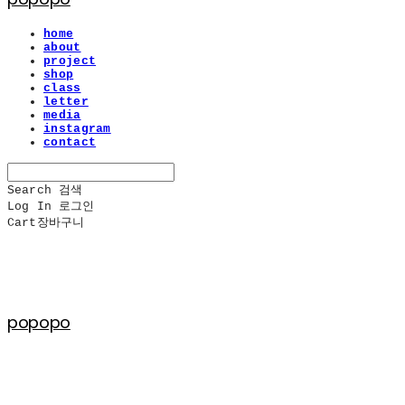
home
about
project
shop
class
letter
media
instagram
contact
Search
검색
Log In
로그인
Cart
장바구니
popopo