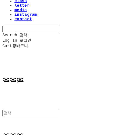
class
letter
media
instagram
contact
Search
검색
Log In
로그인
Cart
장바구니
popopo
popopo