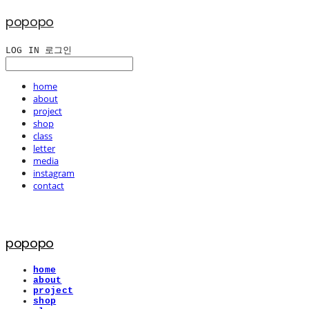
popopo
LOG IN
로그인
home
about
project
shop
class
letter
media
instagram
contact
popopo
home
about
project
shop